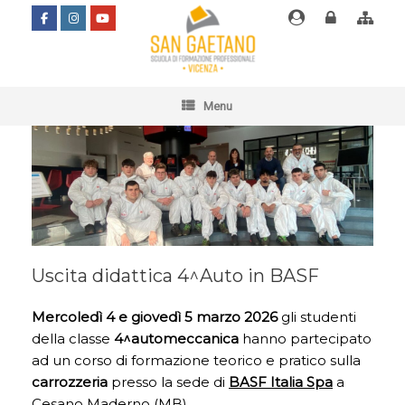
Vai
Email
Area
Alfre
al
docenti
riservata
docenti
contenuto
Menu
Uscita didattica 4^Auto in BASF
Mercoledì 4 e giovedì 5 marzo 2026
gli studenti
della classe
4^automeccanica
hanno partecipato
ad un corso di formazione teorico e pratico sulla
carrozzeria
presso la sede di
BASF Italia Spa
a
Cesano Maderno (MB).