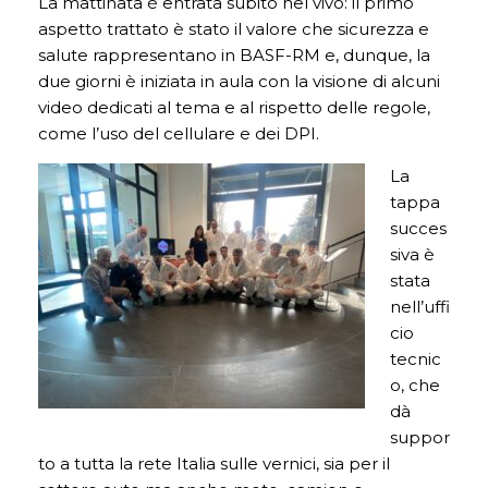
La mattinata è entrata subito nel vivo: il primo
aspetto trattato è stato il valore che sicurezza e
salute rappresentano in BASF-RM e, dunque, la
due giorni è iniziata in aula con la visione di alcuni
video dedicati al tema e al rispetto delle regole,
come l’uso del cellulare e dei DPI.
La
tappa
succes
siva è
stata
nell’uffi
cio
tecnic
o, che
dà
suppor
to a tutta la rete Italia sulle vernici, sia per il