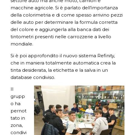
settore auto ma anche moto, camion e
macchine agricole. Si è
parlato dell’importanza
della colorimetria e di come spesso arrivino pezzi
delle auto per determinare la formula corretta
del colore e aggiungerla alla banca dati dei
tintometri presenti nelle carrozzerie a livello
mondiale.
Si è poi approfondito il nuovo sistema Refinity,
che in maniera totalmente automatica crea la
tinta desiderata, la etichetta e la salva in un
database condiviso.
Il
grupp
o ha
pernot
tato in
zona,
condivi