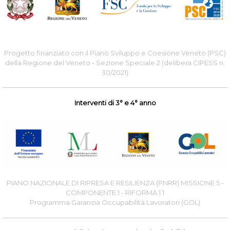
Progetto finanziato con il Piano Sviluppo e Coesione Veneto (PSC)
della Regione del Veneto - Sezione Speciale 2 (delibera CIPESS n.
30/2021)
Interventi di 3° e 4° anno
PIANO NAZIONALE DI RIPRESA E RESILIENZA (PNRR) MISSIONE 5 -
COMPONENTE 1 - RIFORMA 1.1
Programma Garanzia Occupabilità Lavoratori (GOL)