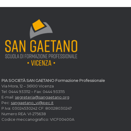
PIA SOCIETÀ SAN GAETANO Formazione Professionale
Via Mora, 12 – 36100 Vicenza
Tel: 0444 933112 – Fax: 0444 933115
E-mail:
segreteria@sangaetano.org
Pec:
sangaetano_vi@pec.it
P.Iva: 03024530242 CF: 80028030247
Numero REA: VI-275638
Codice meccanografico: VICF00400A