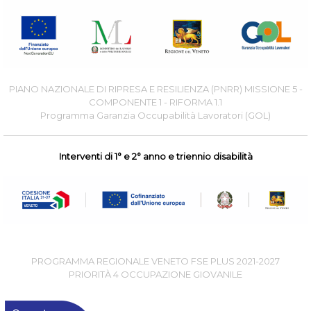
PIANO NAZIONALE DI RIPRESA E RESILIENZA (PNRR) MISSIONE 5 -
COMPONENTE 1 - RIFORMA 1.1
Programma Garanzia Occupabilità Lavoratori (GOL)
Interventi di 1° e 2° anno e triennio disabilità
PROGRAMMA REGIONALE VENETO FSE PLUS 2021-2027
PRIORITÀ 4 OCCUPAZIONE GIOVANILE