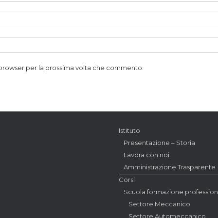
o browser per la prossima volta che commento.
Istituto
Presentazione – Storia
Lavora con noi
Amministrazione Trasparente
Corsi
Scuola formazione profession
Settore Meccanico
Settore Automeccanico