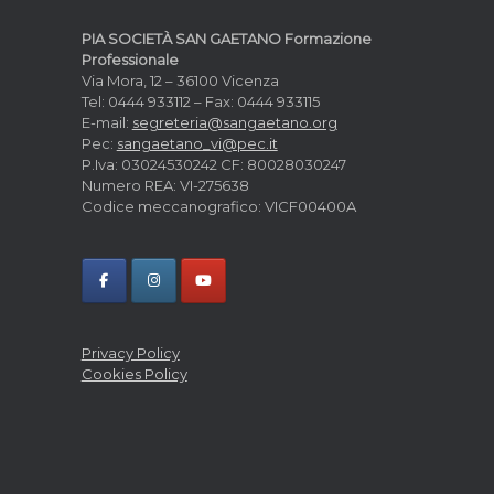
PIA SOCIETÀ SAN GAETANO Formazione
Professionale
Via Mora, 12 – 36100 Vicenza
Tel: 0444 933112 – Fax: 0444 933115
E-mail:
segreteria@sangaetano.org
Pec:
sangaetano_vi@pec.it
P.Iva: 03024530242 CF: 80028030247
Numero REA: VI-275638
Codice meccanografico: VICF00400A
Privacy Policy
Cookies Policy