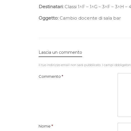
Destinatari:
Classi 1^F – 1^G – 3^F – 3^H –
Oggetto:
Cambio docente di sala bar
Lascia un commento
Il tuo indirizzo email non sarà pubblicato.
I campi obbligator
Commento
*
Nome
*