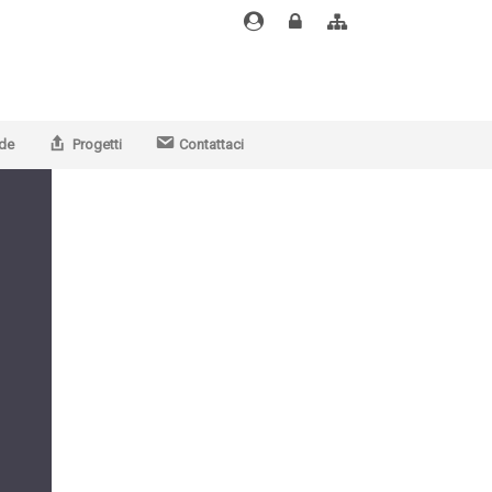
Email
Area
Alfresco
docenti
riservata
docenti
de
Progetti
Contattaci