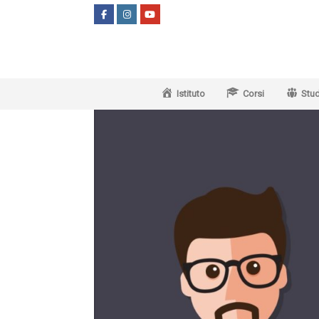
Vai
al
contenuto
Istituto
Corsi
Stud