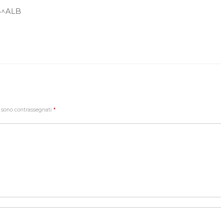
 4^ALB
i sono contrassegnati
*