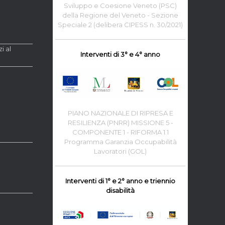
Sviluppo e Coesione Veneto (PSC)
della Regione del Veneto - Sezione
Speciale 2 (delibera CIPESS n. 30/2021)
i al
Interventi di 3° e 4° anno
PIANO NAZIONALE DI RIPRESA E
RESILIENZA (PNRR) MISSIONE 5 -
COMPONENTE 1 - RIFORMA 1.1
Programma Garanzia Occupabilità
Lavoratori (GOL)
Interventi di 1° e 2° anno e triennio
disabilità