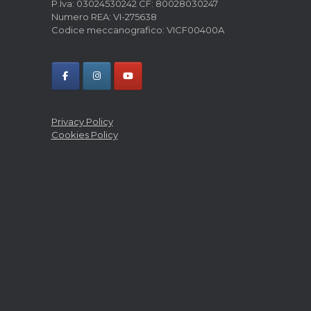
P.Iva: 03024530242 CF: 80028030247
Numero REA: VI-275638
Codice meccanografico: VICF00400A
Privacy Policy
Cookies Policy