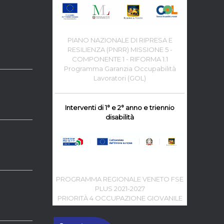
PIANO NAZIONALE DI RIPRESA E
RESILIENZA (PNRR) MISSIONE 5 -
COMPONENTE 1 - RIFORMA 1.1
Programma Garanzia Occupabilità
Lavoratori (GOL)
Interventi di 1° e 2° anno e triennio
disabilità
PROGRAMMA REGIONALE VENETO FSE
PLUS 2021-2027
PRIORITÀ 4 OCCUPAZIONE GIOVANILE