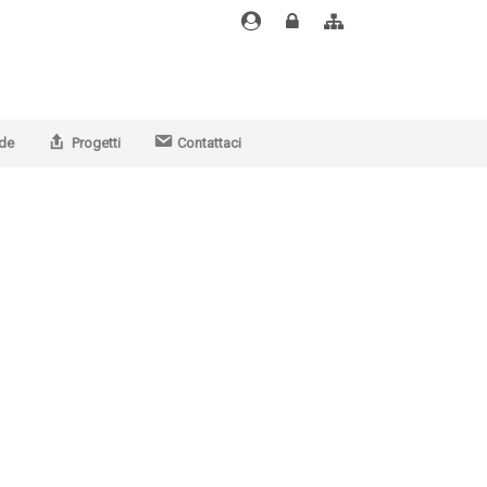
Email
Area
Alfresco
docenti
riservata
docenti
de
Progetti
Contattaci