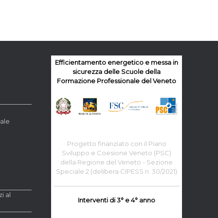
Efficientamento energetico e messa in
sicurezza delle Scuole della
Formazione Professionale del Veneto
ale
Progetto finanziato con il Piano
Sviluppo e Coesione Veneto (PSC)
della Regione del Veneto - Sezione
Speciale 2 (delibera CIPESS n. 30/2021)
i al
Interventi di 3° e 4° anno